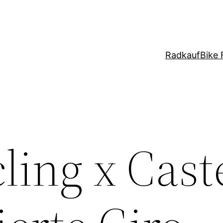
Radkauf
Bike 
ing x Caste