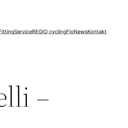
Fitting
Service
REGIO cycling
Flo
News
Kontakt
lli –